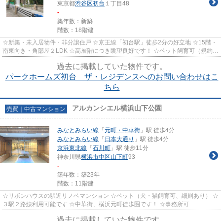
東京都
渋谷区
初台
１丁目48
-
築年数：新築
階数：18階建
☆新築・未入居物件・非分譲住戸 ☆京王線「初台駅」徒歩2分の好立地 ☆15階・
南東向き・角部屋２LDK ☆高層階につき眺望良好です！ ☆ペット飼育可（規約に
よる制限有り） ☆安全安心のダブ...
過去に掲載していた物件です。
パークホームズ初台 ザ・レジデンスへのお問い合わせはこ
ちら
アルカンシエル横浜山下公園
売買｜中古マンション
みなとみらい線
「
元町・中華街
」駅 徒歩4分
みなとみらい線
「
日本大通り
」駅 徒歩4分
京浜東北線
「
石川町
」駅 徒歩11分
神奈川県
横浜市中区
山下町
93
-
築年数：築23年
階数：11階建
☆リボンハウスの駅近リノベマンション ☆ペット（犬・猫飼育可、細則あり） ☆
３駅２路線利用可能です ☆中華街、横浜元町徒歩圏です！ ☆事務所可
過去に掲載していた物件です。