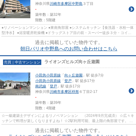
神奈川県
川崎市多摩区
中野島
３丁目
-
築年数：築32年
階数：5階建
●リノベーションマンション ●東南角部屋 ●システムキッチン【食洗器・水栓一体
型浄水】 ●浴室暖房乾燥機 ●ドラッグストア目の前・スーパー徒歩３分・コイン
ランドリー隣接、布団も洗え...
過去に掲載していた物件です。
朝日パリオ中野島へのお問い合わせはこちら
ライオンズヒルズ向ヶ丘遊園
売買｜中古マンション
小田急小田原線
「
向ヶ丘遊園
」駅 徒歩7分
小田急小田原線
「
登戸
」駅 徒歩17分
南武線
「
登戸
」駅 徒歩17分
神奈川県
川崎市多摩区
枡形
６丁目2-17
-
築年数：築39年
階数：4階建
☆一級建築士デザインによるリノベマンション （2024年9月完成済） ☆広々キ
ッチンで料理が楽しくなりますよね！ ☆2駅利用可能、最上階の角部屋です。 ☆
南西角部屋、陽当り良好！ ☆エ...
過去に掲載していた物件です。