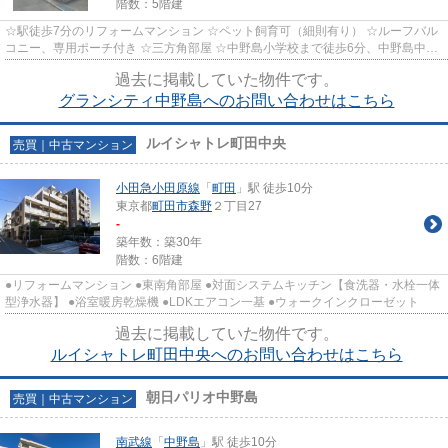
階数：5階建
☆駅徒歩7分のリフォームマンション ☆ペット飼育可（細則有り） ☆ルーフバル
コニー、専用ポーチ付き ☆三方角部屋 ☆中野島小学校まで徒歩6分、中野島中学
校まで徒歩8分
過去に掲載していた物件です。
グランシティ中野島へのお問い合わせはこちら
ルイシャトレ町田中央
売買｜中古マンション
小田急小田原線
「
町田
」駅 徒歩10分
東京都
町田市
森野
２丁目27
-
築年数：築30年
階数：6階建
●リフォームマンション ●東南角部屋 ●対面システムキッチン【食洗器・水栓一体
型浄水器】 ●浴室暖房乾燥機 ●LDKエアコン一基 ●ウォークインクローゼット
過去に掲載していた物件です。
ルイシャトレ町田中央へのお問い合わせはこちら
朝日パリオ中野島
売買｜中古マンション
南武線
「
中野島
」駅 徒歩10分