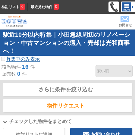
0
0
検討リスト
最近見た物件
お問合せ
駅近10分以内特集｜小田急線周辺のリノベーシ
ョン・中古マンションの購入・売却は光和商事
へ！
募集中のみ表示
16
該当物件
件
0
販売数
件
さらに条件を絞り込む
物件リクエスト
チェックした物件をまとめて
検討リストに追加
お問い合わせ