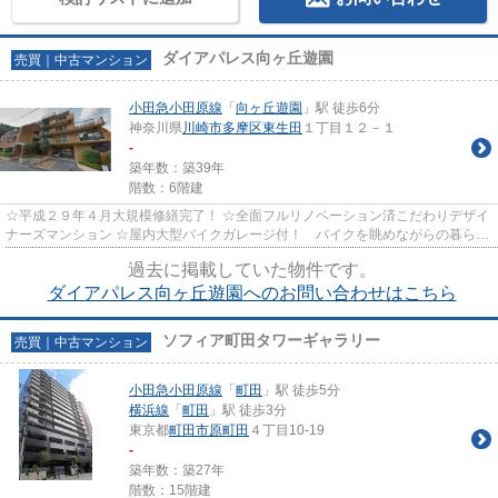
ダイアパレス向ヶ丘遊園
売買｜中古マンション
小田急小田原線
「
向ヶ丘遊園
」駅 徒歩6分
神奈川県
川崎市多摩区
東生田
１丁目１２－１
-
築年数：築39年
階数：6階建
☆平成２９年４月大規模修繕完了！ ☆全面フルリノベーション済こだわりデザイ
ナーズマンション ☆屋内大型バイクガレージ付！ バイクを眺めながらの暮ら
し！ ☆広々ロフト！ ☆大通りから...
過去に掲載していた物件です。
ダイアパレス向ヶ丘遊園へのお問い合わせはこちら
ソフィア町田タワーギャラリー
売買｜中古マンション
小田急小田原線
「
町田
」駅 徒歩5分
横浜線
「
町田
」駅 徒歩3分
東京都
町田市
原町田
４丁目10-19
-
築年数：築27年
階数：15階建