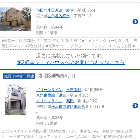
小田急小田原線
「
経堂
」駅 徒歩5分
東京都
世田谷区
経堂
１丁目36-12
-
築年数：築44年
階数：4階建
■経堂一丁目の閑静な住宅街に佇む7LDKの居宅 ■キャンピングカーも置ける 専
用駐車スペース2台分付き ■電動オーニング付き・ ウッドデッキのあるお庭 ■専
用個別玄関のメゾネットタ...
過去に掲載していた物件です。
第2経堂シティハウスへのお問い合わせはこちら
港北区綱島西5丁目
売買｜中古一戸建
グリーンライン
「
日吉本町
」駅 徒歩9分
東急東横線
「
綱島
」駅 徒歩18分
グリーンライン
「
高田
」駅 徒歩13分
神奈川県
横浜市港北区
綱島西
５丁目12-9
-
築年数：築32年
階数：3階建
こだわりポイント満載の港北区綱島西5丁目。 中古ながら、外観や内観も綺麗
な、一戸建ての物件となっています。 ニーズの高い、駅から徒歩9分の駅近物件