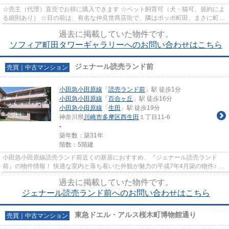
☆売主（代理）直売でお得に購入できます ☆ペット飼育可（犬・猫可、規約によ
る細則あり） ☆目の前は、有名な仲見世商店街で、隣はポッポ町田、まさに町田
のど真ん中です。 ☆エントラン...
過去に掲載していた物件です。
ソフィア町田タワーギャラリーへのお問い合わせはこちら
ジェナール読売ランド前
売買｜中古マンション
小田急小田原線
「
読売ランド前
」駅 徒歩1分
小田急小田原線
「
百合ヶ丘
」駅 徒歩16分
小田急小田原線
「
生田
」駅 徒歩19分
神奈川県
川崎市多摩区
西生田
１丁目11-6
-
築年数：築31年
階数：5階建
小田急小田原線読売ランド前近くの新居におすすめ、『ジェナール読売ランド
前』の物件情報！ 快適な室内と落ち着いた外観が魅力の平成7年4月築の物件♪ 駅
から徒歩1分の物件ならどんな...
過去に掲載していた物件です。
ジェナール読売ランド前へのお問い合わせはこちら
東急ドエル・アルス桜木町博物館通り
売買｜中古マンション