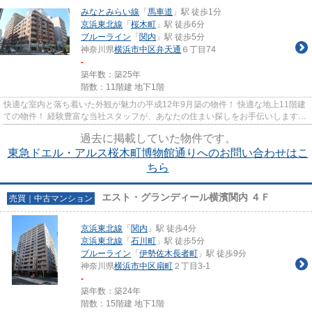
みなとみらい線
「
馬車道
」駅 徒歩1分
京浜東北線
「
桜木町
」駅 徒歩6分
ブルーライン
「
関内
」駅 徒歩5分
神奈川県
横浜市中区
弁天通
６丁目74
-
築年数：築25年
階数：11階建 地下1階
快適な室内と落ち着いた外観が魅力の平成12年9月築の物件！ 快適な地上11階建
ての物件！ 経験豊富な当社スタッフが、あなたの住まい探しをお手伝いします。
また、ご希望の物件情報な...
過去に掲載していた物件です。
東急ドエル・アルス桜木町博物館通りへのお問い合わせはこ
ちら
エスト・グランディール横濱関内 ４Ｆ
売買｜中古マンション
京浜東北線
「
関内
」駅 徒歩4分
京浜東北線
「
石川町
」駅 徒歩5分
ブルーライン
「
伊勢佐木長者町
」駅 徒歩9分
神奈川県
横浜市中区
扇町
２丁目3-1
-
築年数：築24年
階数：15階建 地下1階