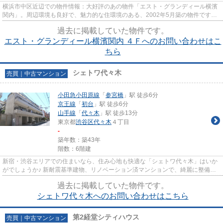
横浜市中区近辺での物件情報：大好評のあの物件「エスト・グランディール横濱
関内」。周辺環境も良好で、魅力的な住環境のある、2002年5月築の物件です！
地上15階建てで毎日心地よく暮...
過去に掲載していた物件です。
エスト・グランディール横濱関内 ４Ｆへのお問い合わせはこ
ちら
シェトワ代々木
売買｜中古マンション
小田急小田原線
「
参宮橋
」駅 徒歩6分
京王線
「
初台
」駅 徒歩6分
山手線
「
代々木
」駅 徒歩13分
東京都
渋谷区
代々木
４丁目
-
築年数：築43年
階数：6階建
新宿・渋谷エリアでの住まいなら、住み心地も快適な「シェトワ代々木」はいか
がでしょうか♪ 新耐震基準建物、リノベーション済マンションで、綺麗に整備さ
れているので住み心地良好で...
過去に掲載していた物件です。
シェトワ代々木へのお問い合わせはこちら
第2経堂シティハウス
売買｜中古マンション