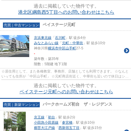
です。 戸建て探しの重要な点を...
過去に掲載していた物件です。
港北区綱島西5丁目へのお問い合わせはこちら
ベイステージ元町
売買｜中古マンション
京浜東北線
「
石川町
」駅 徒歩4分
みなとみらい線
「
元町・中華街
」駅 徒歩10分
神奈川県
横浜市中区
山手町
27-5
-
築年数：築35年
階数：5階建 地下1階
☆居住用として、また各種教室、事務所、店舗としても利用できます。 ☆なんと
いっても住所が「中区山手町」 ☆元町商店街近く、中華街も近いので休日はショ
ッピングやグルメが楽しめます
過去に掲載していた物件です。
ベイステージ元町へのお問い合わせはこちら
パークホームズ初台 ザ・レジデンス
売買｜新築マンション
京王線
「
初台
」駅 徒歩2分
小田急小田原線
「
参宮橋
」駅 徒歩10分
都営大江戸線
「
西新宿五丁目
」駅 徒歩15分