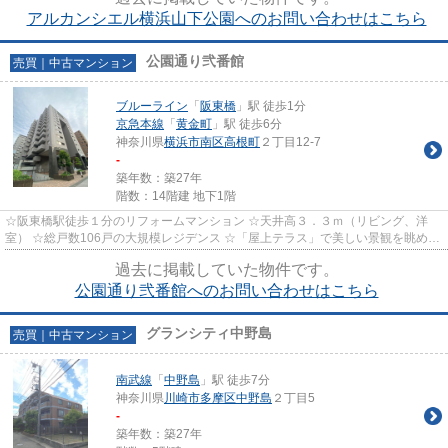
アルカンシエル横浜山下公園へのお問い合わせはこちら
公園通り弐番館
売買｜中古マンション
ブルーライン
「
阪東橋
」駅 徒歩1分
京急本線
「
黄金町
」駅 徒歩6分
神奈川県
横浜市南区
高根町
２丁目12-7
-
築年数：築27年
階数：14階建 地下1階
☆阪東橋駅徒歩１分のリフォームマンション ☆天井高３．３ｍ（リビング、洋
室） ☆総戸数106戸の大規模レジデンス ☆「屋上テラス」で美しい景観を眺めら
れます ☆管理体制良好 ☆2路線2駅...
過去に掲載していた物件です。
公園通り弐番館へのお問い合わせはこちら
グランシティ中野島
売買｜中古マンション
南武線
「
中野島
」駅 徒歩7分
神奈川県
川崎市多摩区
中野島
２丁目5
-
築年数：築27年