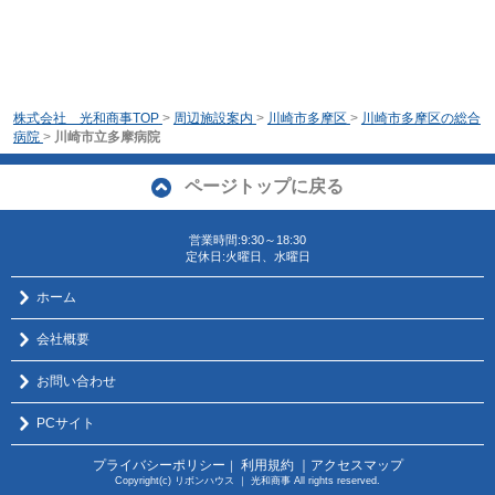
株式会社 光和商事TOP
>
周辺施設案内
>
川崎市多摩区
>
川崎市多摩区の総合
病院
>
川崎市立多摩病院
ページトップに戻る
営業時間:9:30～18:30
定休日:火曜日、水曜日
ホーム
会社概要
お問い合わせ
PCサイト
プライバシーポリシー
利用規約
｜アクセスマップ
｜
Copyright(c) リボンハウス ｜ 光和商事 All rights reserved.