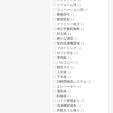
デザイナーズ
(-)
リフォーム済
(-)
リノベーション済
(-)
事務所可
(-)
眺望良好
(-)
ファミリー向け
(-)
仲介手数料無料
(-)
好立地
(-)
静かな環境
(-)
室内洗濯機置場
(-)
フローリング
(-)
ロフト付き
(-)
専用庭
(-)
バルコニー
(-)
都市ガス
(-)
上水道
(-)
下水道
(-)
24時間換気システム
(-)
エレベーター
(-)
電気有
(-)
駐輪場
(-)
バイク置場あり
(-)
洗濯機置場有
(-)
外観タイル張り
(-)