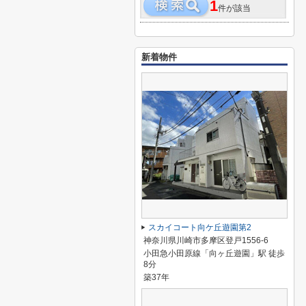
1
件が該当
新着物件
スカイコート向ケ丘遊園第2
神奈川県川崎市多摩区登戸1556-6
小田急小田原線「向ヶ丘遊園」駅 徒歩
8分
築37年