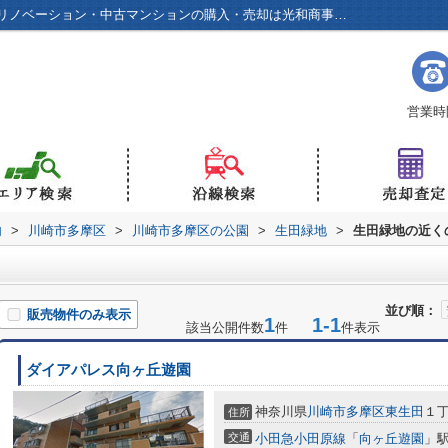
生田緑地周辺の物件一覧｜小田急線周辺のリノベーション・中古マンションの購入・売却は光和商事へ！
営業時間
内
>
川崎市多摩区
>
川崎市多摩区の公園
>
生田緑地
>
生田緑地の近く
並び順：
販売物件のみ表示
1
1-1
該当公開件数
件
件表示
ダイアパレス向ヶ丘遊園
神奈川県
川崎市多摩区
東生田
１
住所
交通
小田急小田原線
「
向ヶ丘遊園
」駅