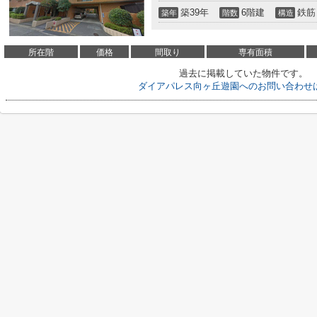
築39年
6階建
鉄筋
築年
階数
構造
所在階
価格
間取り
専有面積
過去に掲載していた物件です。
ダイアパレス向ヶ丘遊園へのお問い合わせ