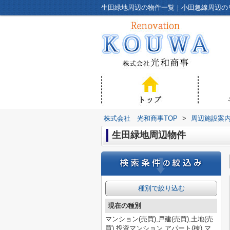
株式会社 光和商事TOP
>
周辺施設案
生田緑地周辺物件
種別で絞り込む
現在の種別
マンション(売買),戸建(売買),土地(売
買),投資マンション,アパート(棟),マ