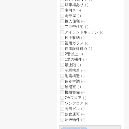
駐車場あり
(-)
南向き
(-)
角部屋
(-)
輸入住宅
(-)
二世帯住宅
(-)
アイランドキッチン
(-)
床下収納
(-)
複層ガラス
(-)
自由設計対応
(-)
2階以上
(-)
1階の物件
(-)
最上階
(-)
免震構造
(-)
耐震構造
(-)
個別空調
(-)
給湯室
(-)
機械警備
(-)
OAフロア
(-)
ワンフロア
(-)
高層ビル
(-)
飲食店可
(-)
居抜物件
(-)