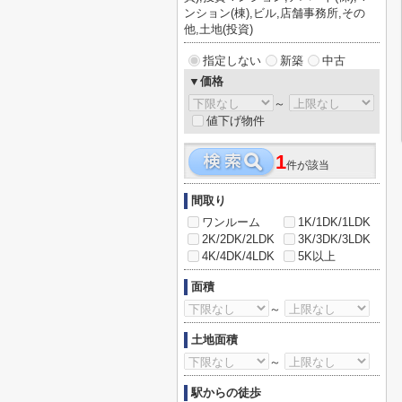
ンション(棟),ビル,店舗事務所,その
他,土地(投資)
指定しない
新築
中古
▼価格
～
値下げ物件
1
件が該当
間取り
ワンルーム
1K/1DK/1LDK
2K/2DK/2LDK
3K/3DK/3LDK
4K/4DK/4LDK
5K以上
面積
～
土地面積
～
駅からの徒歩