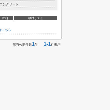
コンクリート
詳細
検討リスト
はこちら
1
1-1
該当公開件数
件
件表示