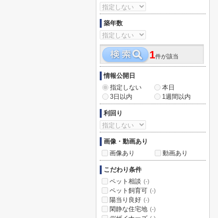
築年数
1
件が該当
情報公開日
指定しない
本日
3日以内
1週間以内
利回り
画像・動画あり
画像あり
動画あり
こだわり条件
ペット相談
(-)
ペット飼育可
(-)
陽当り良好
(-)
閑静な住宅地
(-)