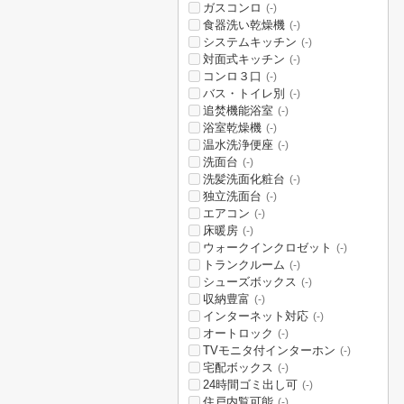
ガスコンロ
(-)
食器洗い乾燥機
(-)
システムキッチン
(-)
対面式キッチン
(-)
コンロ３口
(-)
バス・トイレ別
(-)
追焚機能浴室
(-)
浴室乾燥機
(-)
温水洗浄便座
(-)
洗面台
(-)
洗髪洗面化粧台
(-)
独立洗面台
(-)
エアコン
(-)
床暖房
(-)
ウォークインクロゼット
(-)
トランクルーム
(-)
シューズボックス
(-)
収納豊富
(-)
インターネット対応
(-)
オートロック
(-)
TVモニタ付インターホン
(-)
宅配ボックス
(-)
24時間ゴミ出し可
(-)
住戸内覧可能
(-)