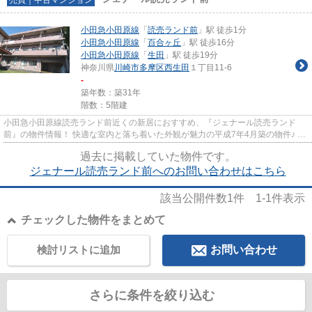
小田急小田原線
「
読売ランド前
」駅 徒歩1分
小田急小田原線
「
百合ヶ丘
」駅 徒歩16分
小田急小田原線
「
生田
」駅 徒歩19分
神奈川県
川崎市多摩区
西生田
１丁目11-6
-
築年数：築31年
階数：5階建
小田急小田原線読売ランド前近くの新居におすすめ、『ジェナール読売ランド
前』の物件情報！ 快適な室内と落ち着いた外観が魅力の平成7年4月築の物件♪ 駅
から徒歩1分の物件ならどんな...
過去に掲載していた物件です。
ジェナール読売ランド前へのお問い合わせはこちら
該当公開件数
1
件
1-1
件表示
チェックした物件をまとめて
検討リストに追加
お問い合わせ
さらに条件を絞り込む