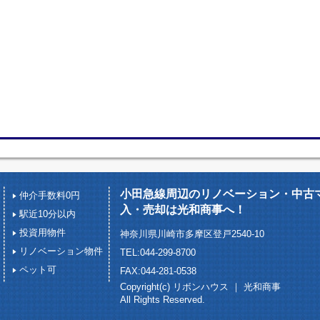
小田急線周辺のリノベーション・中古
仲介手数料0円
入・売却は光和商事へ！
駅近10分以内
投資用物件
神奈川県川崎市多摩区登戸2540-10
リノベーション物件
TEL:044-299-8700
ペット可
FAX:044-281-0538
Copyright(c) リボンハウス ｜ 光和商事
All Rights Reserved.