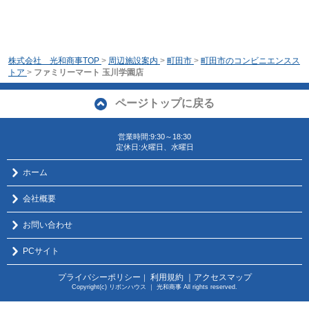
株式会社 光和商事TOP
>
周辺施設案内
>
町田市
>
町田市のコンビニエンスス
トア
>
ファミリーマート 玉川学園店
ページトップに戻る
営業時間:9:30～18:30
定休日:火曜日、水曜日
ホーム
会社概要
お問い合わせ
PCサイト
プライバシーポリシー
利用規約
｜アクセスマップ
｜
Copyright(c) リボンハウス ｜ 光和商事 All rights reserved.