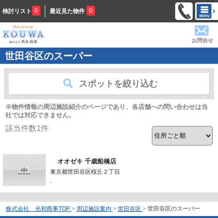
0
0
検討リスト
最近見た物件
お問合せ
世田谷区のスーパー
スポットを絞り込む
※物件情報の周辺施設紹介のページであり、各店舗への問い合わせは当
社では対応できません。
該当件数
1
件
オオゼキ 千歳船橋店
東京都世田谷区桜丘２丁目
-
株式会社 光和商事TOP
>
周辺施設案内
>
世田谷区
>
世田谷区のスーパー